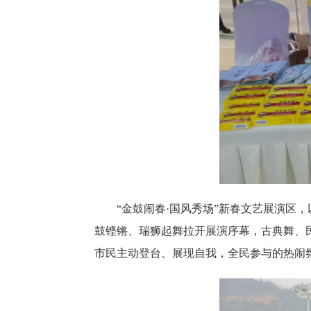
“金鼓闹春·国风秀场”新春文艺展演区
鼓铿锵、瑞狮起舞拉开展演序幕，古典舞、
市民主动登台、展现自我，全民参与的热闹