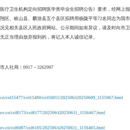
以下医疗卫生机构定向招聘医学类毕业生招聘公告》要求，经网上
翔区、岐山县、麟游县五个县区
拟
聘用
杨陇平
等
72
名同志为
我市
况见相关县区人民政府网站。
公示期间如有异议，请
及时向市卫
无正当理由放弃报到的，将记入本人诚信记录。
 市人社局：0917－3262997
v.cn/col15477/col15480/col16811/202506/t20250609_1155967.html
gov.cn/col8173/col8177/202506/t20250611_1156467.html
gov.cn/col6087/col6105/202506/t20250611_1156465.html