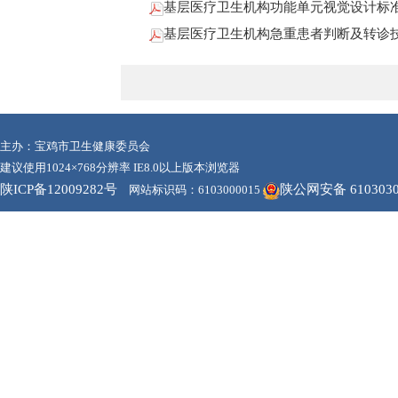
基层医疗卫生机构功能单元视觉设计标准(WS/
基层医疗卫生机构急重患者判断及转诊技术标准(
主办：宝鸡市卫生健康委员会
建议使用1024×768分辨率 IE8.0以上版本浏览器
陕ICP备12009282号
陕公网安备 6103030
网站标识码：6103000015