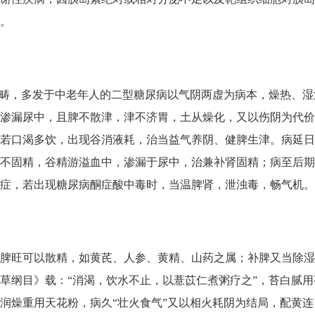
。
范畴，多发于中老年人的二型糖尿病以气阴两虚为病本，燥热、
渗漏尿中，且脾不散津，津不济胃，土从燥化，又以伤阴为代价
若口渴多饮，出现谷消液耗，治当益气养阴、健脾生津。病延日
不固精，谷精游溢血中，渗漏于尿中，治兼补肾固精；病至后期
症，若出现糖尿病酮症酸中毒时，当温脾肾，泄浊毒，畅气机。
脾旺可以散精，如黄芪、人参、黄精、山药之属；补脾又当除湿
草纲目》载：“消渴，饮水不止，以薏苡仁煮粥疗之”，苔白腻
润燥重用天花粉，病久“壮火食气”又以相火耗阴为结局，配黄