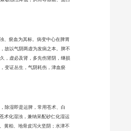
湿浊、瘀血为其标。病变中心在脾胃
，故以气阴两虚为发病之本。脾不
久，虚必及肾，多先伤肾阴，继损
，变证丛生，气阴耗伤，津血瘀
，除湿即是运脾，常用苍术、白
用苍术化湿浊，兼纳呆配砂仁化湿运
连、黄柏、地骨皮泻火坚阴；水津不