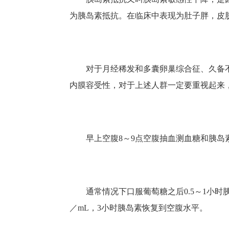
为胰岛素抵抗。在临床中表现为肚子胖，皮
对于月经稀发和多囊卵巢综合征、久备不
内膜容受性，对于上述人群一定要重视起来
早上空腹8～9点空腹抽血测血糖和胰岛
通常情况下口服葡萄糖之后0.5～1小时
／mL，3小时胰岛素恢复到空腹水平。