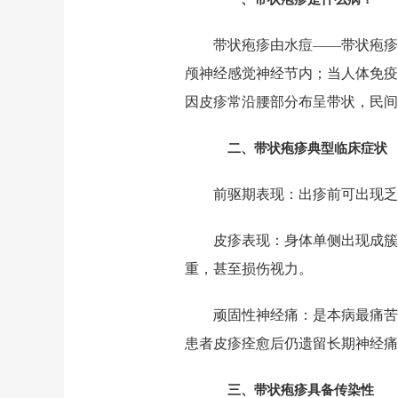
带状疱疹由水痘——带状疱疹
颅神经感觉神经节内；当人体免疫
因皮疹常沿腰部分布呈带状，民间俗
二、带状疱疹典型临床症状
前驱期表现：出疹前可出现
皮疹表现：身体单侧出现成簇
重，甚至损伤视力。
顽固性神经痛：是本病最痛苦
患者皮疹痊愈后仍遗留长期神经痛
三、带状疱疹具备传染性